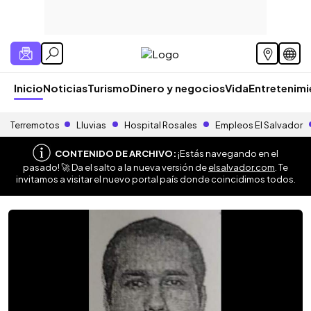
Inicio
Noticias
Turismo
Dinero y negocios
Vida
Entretenim
Terremotos
Lluvias
Hospital Rosales
Empleos El Salvador
CONTENIDO DE ARCHIVO:
¡Estás navegando en el
pasado! 🚀 Da el salto a la nueva versión de
elsalvador.com
. Te
invitamos a visitar el nuevo portal país donde coincidimos todos.