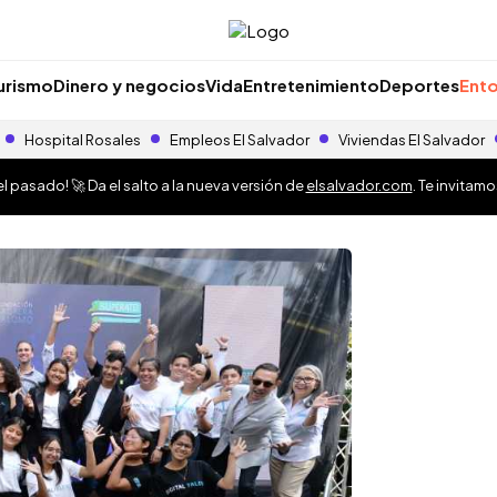
urismo
Dinero y negocios
Vida
Entretenimiento
Deportes
Ento
Hospital Rosales
Empleos El Salvador
Viviendas El Salvador
 pasado! 🚀 Da el salto a la nueva versión de
elsalvador.com
. Te invitam