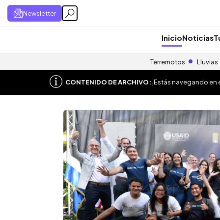
Newsletter
Inicio
Noticias
T
Terremotos
Lluvias
CONTENIDO DE ARCHIVO:
¡Estás navegando en el