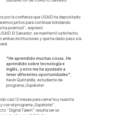
 por la confianza que USAID ha depositado
aremos juntos para continuar brindando
stra juventud”, expresó.
USAID El Salvador, se manifestó satisfecho
an ambas instituciones y que ha dado paso a la
enil.
"He aprendido muchas cosas. He
aprendido sobre tecnología e
inglés, y esto me ha ayudado a
tener diferentes oportunidades"
,
Kevin Quintanilla, estudiante de
programa ¡Supérate!
do casi 12 meses para cerrar hoy nuestra
y con el programa ¡Supérate!”.
o “Digital Talent” resulta ser un