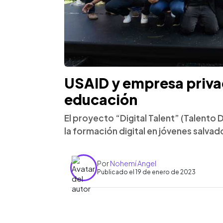
USAID y empresa privad
educación
El proyecto “Digital Talent” (Talento 
la formación digital en jóvenes salva
Por
Nohemí Angel
Publicado el 19 de enero de 2023
0:00