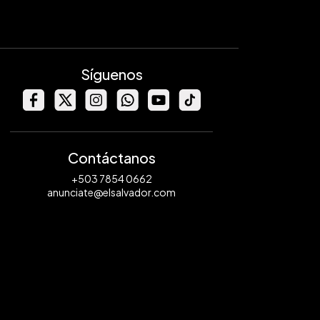
Síguenos
Contáctanos
+503 7854 0662
anunciate@elsalvador.com