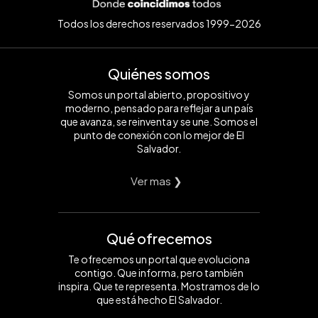
Todos los derechos reservados 1999-2026
Quiénes somos
Somos un portal abierto, propositivo y
moderno, pensado para reflejar a un país
que avanza, se reinventa y se une. Somos el
punto de conexión con lo mejor de El
Salvador.
Ver mas ❯
Qué ofrecemos
Te ofrecemos un portal que evoluciona
contigo. Que informa, pero también
inspira. Que te representa. Mostramos de lo
que está hecho El Salvador.