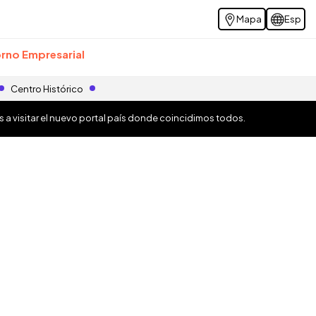
Mapa
Esp
rno Empresarial
Centro Histórico
os a visitar el nuevo portal país donde coincidimos todos.