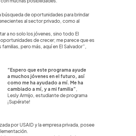
o con muchas posibilidades.
 búsqueda de oportunidades para brindar
enecientes al sector privado, como al
 a no solo los jóvenes, sino todo El
 oportunidades de crecer; me parece que es
s familias, pero más, aquí en El Salvador”,
“Espero que este programa ayude
a muchos jóvenes en el futuro, así
como me ha ayudado a mí. Me ha
cambiado a mí, y a mi familia”
,
Lesly Armijo, estudiante de programa
¡Supérate!
lizada por USAID y la empresa privada, posee
mplementación.