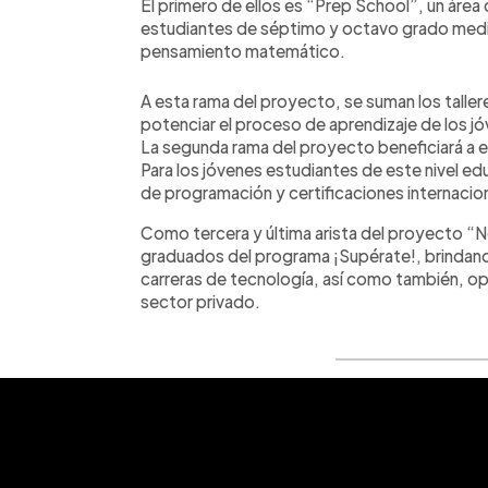
El primero de ellos es “Prep School”, un área
estudiantes de séptimo y octavo grado media
pensamiento matemático.
A esta rama del proyecto, se suman los tallere
potenciar el proceso de aprendizaje de los j
La segunda rama del proyecto beneficiará a 
Para los jóvenes estudiantes de este nivel ed
de programación y certificaciones internacio
Como tercera y última arista del proyecto “N
graduados del programa ¡Supérate!, brindan
carreras de tecnología, así como también, o
sector privado.