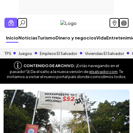
Inicio
Noticias
Turismo
Dinero y negocios
Vida
Entretenim
TPS
Juegos
Empleos El Salvador
Viviendas El Salvador
CONTENIDO DE ARCHIVO:
¡Estás navegando en el
pasado! 🚀 Da el salto a la nueva versión de
elsalvador.com
. Te
invitamos a visitar el nuevo portal país donde coincidimos todos.