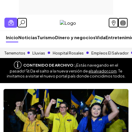
Inicio
Noticias
Turismo
Dinero y negocios
Vida
Entretenim
Terremotos
Lluvias
Hospital Rosales
Empleos El Salvador
CONTENIDO DE ARCHIVO:
¡Estás navegando en el
pasado! 🚀 Da el salto a la nueva versión de
elsalvador.com
. Te
invitamos a visitar el nuevo portal país donde coincidimos todos.