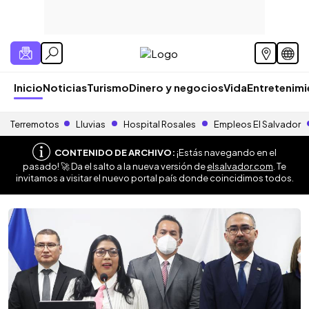
Inicio
Noticias
Turismo
Dinero y negocios
Vida
Entretenim
Terremotos
Lluvias
Hospital Rosales
Empleos El Salvador
CONTENIDO DE ARCHIVO:
¡Estás navegando en el
pasado! 🚀 Da el salto a la nueva versión de
elsalvador.com
. Te
invitamos a visitar el nuevo portal país donde coincidimos todos.