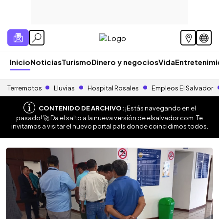
Inicio
Noticias
Turismo
Dinero y negocios
Vida
Entretenim
Terremotos
Lluvias
Hospital Rosales
Empleos El Salvador
CONTENIDO DE ARCHIVO:
¡Estás navegando en el
pasado! 🚀 Da el salto a la nueva versión de
elsalvador.com
. Te
invitamos a visitar el nuevo portal país donde coincidimos todos.