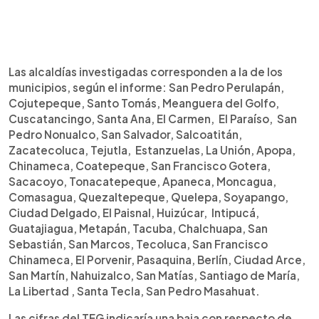
Las alcaldías investigadas corresponden a la de los
municipios, según el informe: San Pedro Perulapán,
Cojutepeque, Santo Tomás, Meanguera del Golfo,
Cuscatancingo, Santa Ana, El Carmen, El Paraíso, San
Pedro Nonualco, San Salvador, Salcoatitán,
Zacatecoluca, Tejutla, Estanzuelas, La Unión, Apopa,
Chinameca, Coatepeque, San Francisco Gotera,
Sacacoyo, Tonacatepeque, Apaneca, Moncagua,
Comasagua, Quezaltepeque, Quelepa, Soyapango,
Ciudad Delgado, El Paisnal, Huizúcar, Intipucá,
Guatajiagua, Metapán, Tacuba, Chalchuapa, San
Sebastián, San Marcos, Tecoluca, San Francisco
Chinameca, El Porvenir, Pasaquina, Berlín, Ciudad Arce,
San Martín, Nahuizalco, San Matías, Santiago de María,
La Libertad , Santa Tecla, San Pedro Masahuat.
Las cifras del TEG indicaría una baja con respecto de