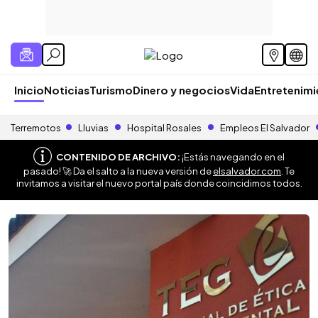
Inicio
Noticias
Turismo
Dinero y negocios
Vida
Entretenim
Terremotos
Lluvias
Hospital Rosales
Empleos El Salvador
CONTENIDO DE ARCHIVO:
¡Estás navegando en el
pasado! 🚀 Da el salto a la nueva versión de
elsalvador.com
. Te
invitamos a visitar el nuevo portal país donde coincidimos todos.