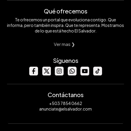
Qué ofrecemos
Te ofrecemos un portal que evoluciona contigo. Que
informa, pero también inspira. Que te representa. Mostramos
de lo que está hecho El Salvador.
Ver mas ❯
Síguenos
Contáctanos
+503 7854 0662
anunciate@elsalvador.com