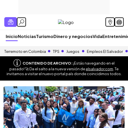
Inicio
Noticias
Turismo
Dinero y negocios
Vida
Entretenim
Terremoto en Colombia
TPS
Juegos
Empleos El Salvador
CONTENIDO DE ARCHIVO:
¡Estás navegando en el
pasado! 🚀 Da el salto a la nueva versión de
elsalvador.com
. Te
invitamos a visitar el nuevo portal país donde coincidimos todos.