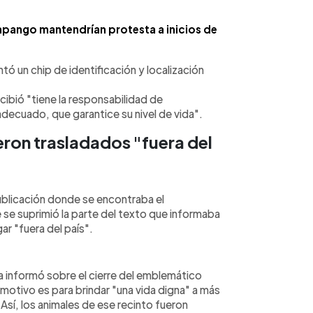
apango mantendrían protesta a inicios de
ntó un chip de identificación y localización
cibió "tiene la responsabilidad de
adecuado, que garantice su nivel de vida".
eron trasladados "fuera del
publicación donde se encontraba el
 se suprimió la parte del texto que informaba
ar "fuera del país".
a informó sobre el cierre del emblemático
otivo es para brindar "una vida digna" a más
Así, los animales de ese recinto fueron