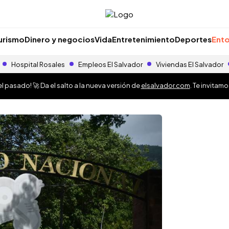
urismo
Dinero y negocios
Vida
Entretenimiento
Deportes
Ento
Hospital Rosales
Empleos El Salvador
Viviendas El Salvador
 pasado! 🚀 Da el salto a la nueva versión de
elsalvador.com
. Te invitam