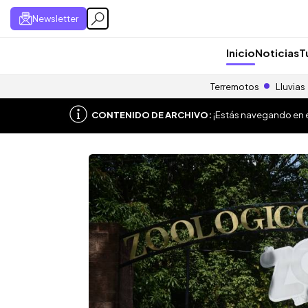
Newsletter
Inicio
Noticias
T
Terremotos
Lluvias
CONTENIDO DE ARCHIVO:
¡Estás navegando en el