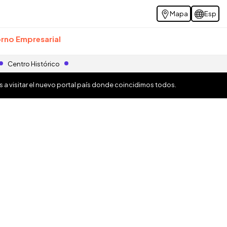
Mapa
Esp
rno Empresarial
Centro Histórico
os a visitar el nuevo portal país donde coincidimos todos.