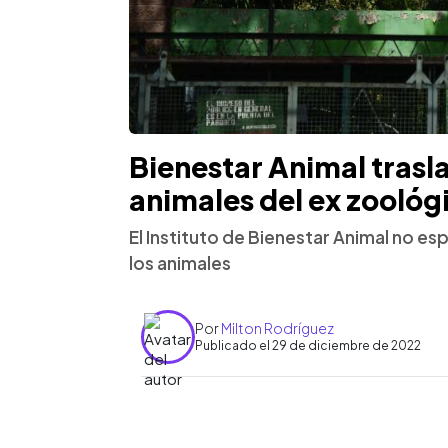
Bienestar Animal trasla
animales del ex zoológ
El Instituto de Bienestar Animal no es
los animales
Por
Milton Rodríguez
Publicado el 29 de diciembre de 2022
0:00