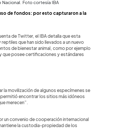
 Nacional. Foto cortesía IBA
 uso de fondos: por esto capturaron a la
enta de Twitter, el IBA detalla que esta
 reptiles que han sido llevados a un nuevo
entos de bienestar animal, como por ejemplo
 y que posee certificaciones y estándares
tar la movilización de algunos especímenes se
 permitió encontrar los sitios más idóneos
a que merecen”.
or un convenio de cooperación internacional
antiene la custodia-propiedad de los