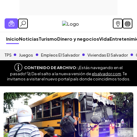
Inicio
Noticias
Turismo
Dinero y negocios
Vida
Entretenim
TPS
Juegos
Empleos El Salvador
Viviendas El Salvador
CONTENIDO DE ARCHIVO:
¡Estás navegando en el
pasado! 🚀 Da el salto a la nueva versión de
elsalvador.com
. Te
invitamos a visitar el nuevo portal país donde coincidimos todos.