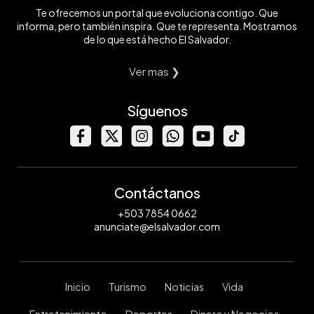
Te ofrecemos un portal que evoluciona contigo. Que
informa, pero también inspira. Que te representa. Mostramos
de lo que está hecho El Salvador.
Ver mas ❯
Síguenos
Contáctanos
+503 7854 0662
anunciate@elsalvador.com
Inicio
Turismo
Noticias
Vida
Entretenimiento
Deportes
Dinero y Negocios