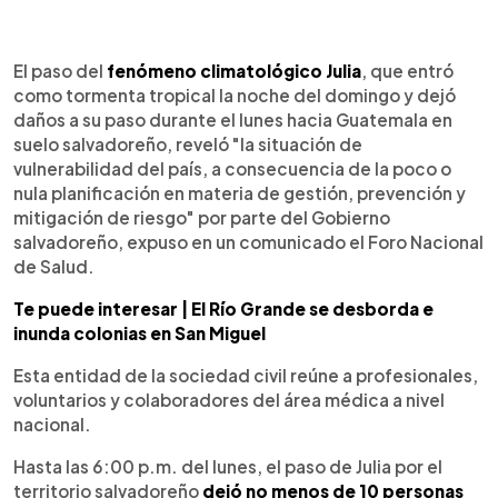
0:00
►
Escuchar artículo
El paso del
fenómeno climatológico Julia
, que entró
como tormenta tropical la noche del domingo y dejó
daños a su paso durante el lunes hacia Guatemala en
suelo salvadoreño, reveló "la situación de
vulnerabilidad del país, a consecuencia de la poco o
nula planificación en materia de gestión, prevención y
mitigación de riesgo" por parte del Gobierno
salvadoreño, expuso en un comunicado el Foro Nacional
de Salud.
Te puede interesar | El Río Grande se desborda e
inunda colonias en San Miguel
Esta entidad de la sociedad civil reúne a profesionales,
voluntarios y colaboradores del área médica a nivel
nacional.
Hasta las 6:00 p.m. del lunes, el paso de Julia por el
territorio salvadoreño
dejó no menos de 10 personas