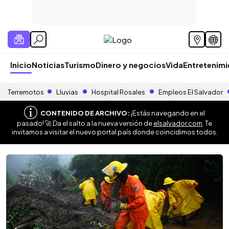
Inicio
Noticias
Turismo
Dinero y negocios
Vida
Entretenim
Terremotos
Lluvias
Hospital Rosales
Empleos El Salvador
CONTENIDO DE ARCHIVO:
¡Estás navegando en el
pasado! 🚀 Da el salto a la nueva versión de
elsalvador.com
. Te
invitamos a visitar el nuevo portal país donde coincidimos todos.