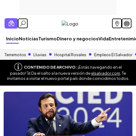
Inicio
Noticias
Turismo
Dinero y negocios
Vida
Entretenim
Terremotos
Lluvias
Hospital Rosales
Empleos El Salvador
CONTENIDO DE ARCHIVO:
¡Estás navegando en el
pasado! 🚀 Da el salto a la nueva versión de
elsalvador.com
. Te
invitamos a visitar el nuevo portal país donde coincidimos todos.