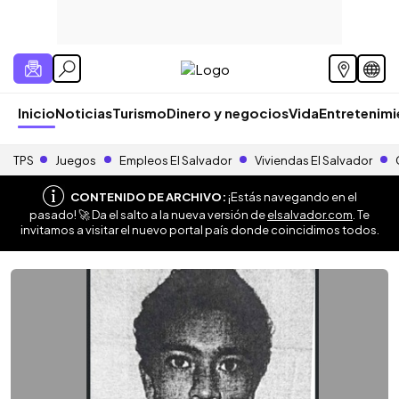
Inicio
Noticias
Turismo
Dinero y negocios
Vida
Entretenim
TPS
Juegos
Empleos El Salvador
Viviendas El Salvador
CONTENIDO DE ARCHIVO:
¡Estás navegando en el
pasado! 🚀 Da el salto a la nueva versión de
elsalvador.com
. Te
invitamos a visitar el nuevo portal país donde coincidimos todos.