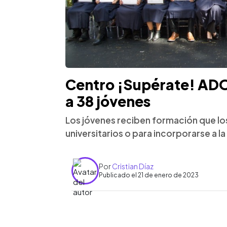
Centro ¡Supérate! AD
a 38 jóvenes
Los jóvenes reciben formación que lo
universitarios o para incorporarse a la
Por
Cristian Díaz
Publicado el 21 de enero de 2023
0:00