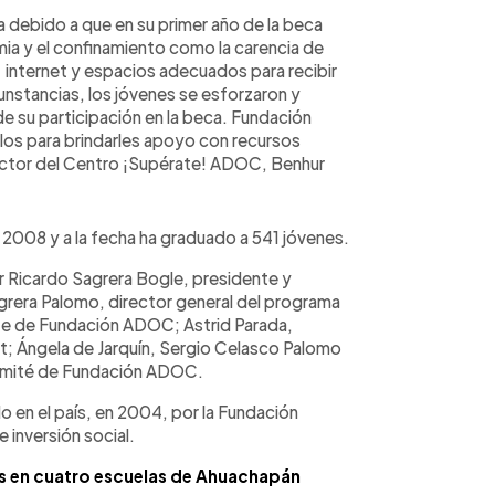
 debido a que en su primer año de la beca
mia y el confinamiento como la carencia de
internet y espacios adecuados para recibir
cunstancias, los jóvenes se esforzaron y
de su participación en la beca. Fundación
os para brindarles apoyo con recursos
rector del Centro ¡Supérate! ADOC, Benhur
 2008 y a la fecha ha graduado a 541 jóvenes.
r Ricardo Sagrera Bogle, presidente y
grera Palomo, director general del programa
te de Fundación ADOC; Astrid Parada,
t; Ángela de Jarquín, Sergio Celasco Palomo
omité de Fundación ADOC.
o en el país, en 2004, por la Fundación
 inversión social.
 en cuatro escuelas de Ahuachapán