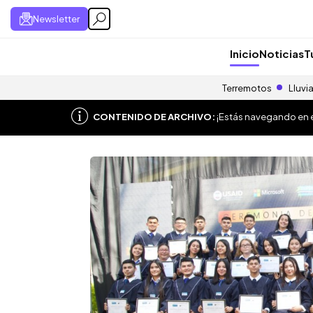
Newsletter
Inicio
Noticias
T
Terremotos
Lluvi
CONTENIDO DE ARCHIVO:
¡Estás navegando en el