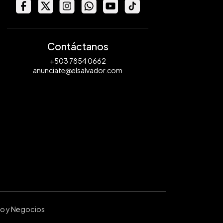
Contáctanos
+503 7854 0662
anunciate@elsalvador.com
ro y Negocios