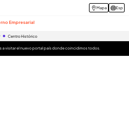
Mapa
Esp
rno Empresarial
r
Centro Histórico
os a visitar el nuevo portal país donde coincidimos todos.