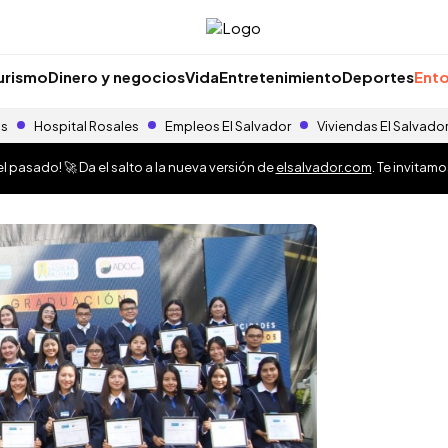
urismo
Dinero y negocios
Vida
Entretenimiento
Deportes
Ento
as
Hospital Rosales
Empleos El Salvador
Viviendas El Salvado
 pasado! 🚀 Da el salto a la nueva versión de
elsalvador.com
. Te invitam