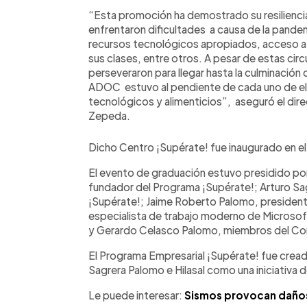
“Esta promoción ha demostrado su resiliencia
enfrentaron dificultades a causa de la pande
recursos tecnológicos apropiados, acceso a 
sus clases, entre otros. A pesar de estas cir
perseveraron para llegar hasta la culminación 
ADOC estuvo al pendiente de cada uno de ell
tecnológicos y alimenticios”, aseguró el di
Zepeda.
Dicho Centro ¡Supérate! fue inaugurado en el
El evento de graduación estuvo presidido po
fundador del Programa ¡Supérate!; Arturo Sa
¡Supérate!; Jaime Roberto Palomo, presiden
especialista de trabajo moderno de Microsof
y Gerardo Celasco Palomo, miembros del C
El Programa Empresarial ¡Supérate! fue cread
Sagrera Palomo e Hilasal como una iniciativa de
Le puede interesar:
Sismos provocan daños