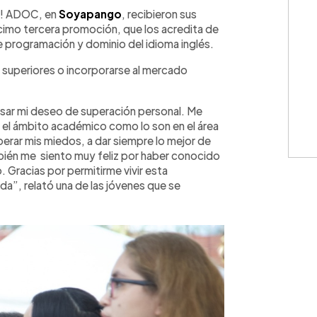
WhatsApp
Copiar link
e! ADOC, en
Soyapango
, recibieron sus
imo tercera promoción, que los acredita de
 programación y dominio del idioma inglés.
s superiores o incorporarse al mercado
sar mi deseo de superación personal. Me
 el ámbito académico como lo son en el área
perar mis miedos, a dar siempre lo mejor de
bién me siento muy feliz por haber conocido
 Gracias por permitirme vivir esta
da”, relató una de las jóvenes que se