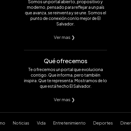
Somos un portal abierto, propositivo y
moderno, pensado para reflejar a un país
que avanza, se reinventa y se une. Somos el
punto de conexión con lo mejor de El
Salvador.
Ver mas ❯
Qué ofrecemos
Te ofrecemos un portal que evoluciona
contigo. Que informa, pero también
inspira. Que te representa. Mostramos de lo
que está hecho El Salvador.
Ver mas ❯
smo
Noticias
Vida
Entretenimiento
Deportes
Dine