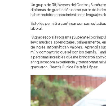
Facebook
Twitter
►
Escuchar artículo
Un grupo de 38 jóvenes del Centro ¡Supérat
diplomas de graduación como parte de la déc
haber recibido conocimientos en lenguajes de
Esto les permitirá continuar con sus estudio
laboral.
“Agradezco al Programa ¡Supérate! por impul
llevo muchos aprendizajes, primeramente, en
de inglés, informática y valores. Aprendí a su
mí, y compartir lo que sé con los demás. Tam
a personas increíbles que me brindaron apoyo.
enriquecedora experiencia y transformar mi vi
graduaron, Beatriz Eunice Beltrán López.