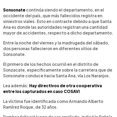
0:00
►
Escuchar artículo
Sonsonate
continúa siendo el departamento, en el
occidente del país, que más fallecidos registra en
siniestros viales. Esto en contraste debido a que Santa
Ana es donde las autoridades registran una cantidad
mayor de accidentes, respecto a dicho departamento.
Entre la noche del viernes y la madrugada del sábado,
dos personas fallecieron en diferentes sitios de
Sonsonate.
El primero de los hechos ocurrió en el distrito de
Sonzacate, específicamente sobre la carretera que de
Sonsonate conduce hacia Santa Ana, vía Los Naranjos.
Lea además:
Hay directivos de otra cooperativa
entre los capturados en caso COSAVI
La víctima fue identificada como Armando Alberto
Ramírez Roque, de 32 años.
Ramírez falleció luego de ser arrollado, indicó la Policía