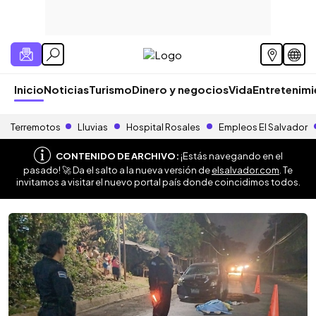
Inicio
Noticias
Turismo
Dinero y negocios
Vida
Entretenim
Terremotos
Lluvias
Hospital Rosales
Empleos El Salvador
CONTENIDO DE ARCHIVO:
¡Estás navegando en el
pasado! 🚀 Da el salto a la nueva versión de
elsalvador.com
. Te
invitamos a visitar el nuevo portal país donde coincidimos todos.