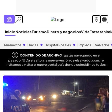
Inicio
Noticias
Turismo
Dinero y negocios
Vida
Entretenim
Terremotos
Lluvias
Hospital Rosales
Empleos El Salvador
CONTENIDO DE ARCHIVO:
¡Estás navegando en el
pasado! 🚀 Da el salto a la nueva versión de
elsalvador.com
. Te
invitamos a visitar el nuevo portal país donde coincidimos todos.