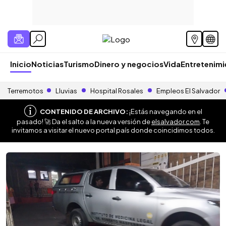
Inicio
Noticias
Turismo
Dinero y negocios
Vida
Entretenim
Terremotos
Lluvias
Hospital Rosales
Empleos El Salvador
CONTENIDO DE ARCHIVO:
¡Estás navegando en el
pasado! 🚀 Da el salto a la nueva versión de
elsalvador.com
. Te
invitamos a visitar el nuevo portal país donde coincidimos todos.