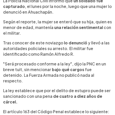
Escuchar artículo
La Policía Nacional Civil informó que
un soldado fue
capturado
, el lunes por la noche, luego que una mujer lo
denunció en Ahuachapán.
Según el reporte, la mujer se enteró que su hija, quien es
menor de edad, mantenía
una relación sentimental
con
el militar.
Tras conocer de este noviazgo
lo denunció
y llevó a las
autoridades policiales su arresto. El militar fue
identificado como Ramón Alfredo R.
"Será procesado conforme a la ley", dijo la PNC en un
breve tuit, sin mencionar
bajo qué cargos
fue
detenido. La Fuerza Armada no publicó nada al
respecto.
La ley establece que por el delito de estupro puede ser
sancionado con una pena
de cuatro a diez años de
cárcel.
El artículo 163 del Código Penal establece lo siguiente: