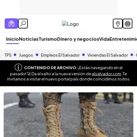
Inicio
Noticias
Turismo
Dinero y negocios
Vida
Entretenim
TPS
Juegos
Empleos El Salvador
Viviendas El Salvador
CONTENIDO DE ARCHIVO:
¡Estás navegando en el
pasado! 🚀 Da el salto a la nueva versión de
elsalvador.com
. Te
invitamos a visitar el nuevo portal país donde coincidimos todos.