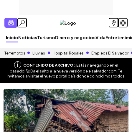
Inicio
Noticias
Turismo
Dinero y negocios
Vida
Entretenim
Terremotos
Lluvias
Hospital Rosales
Empleos El Salvador
CONTENIDO DE ARCHIVO:
¡Estás navegando en el
pasado! 🚀 Da el salto a la nueva versión de
elsalvador.com
. Te
invitamos a visitar el nuevo portal país donde coincidimos todos.