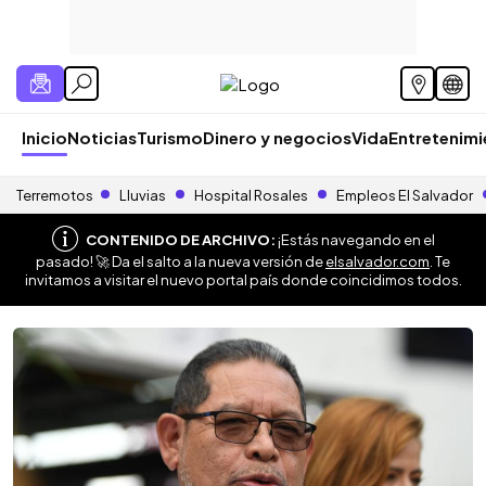
Inicio
Noticias
Turismo
Dinero y negocios
Vida
Entretenim
Terremotos
Lluvias
Hospital Rosales
Empleos El Salvador
CONTENIDO DE ARCHIVO:
¡Estás navegando en el
pasado! 🚀 Da el salto a la nueva versión de
elsalvador.com
. Te
invitamos a visitar el nuevo portal país donde coincidimos todos.