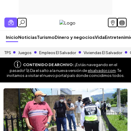
Inicio
Noticias
Turismo
Dinero y negocios
Vida
Entretenim
TPS
Juegos
Empleos El Salvador
Viviendas El Salvador
CONTENIDO DE ARCHIVO:
¡Estás navegando en el
pasado! 🚀 Da el salto a la nueva versión de
elsalvador.com
. Te
invitamos a visitar el nuevo portal país donde coincidimos todos.