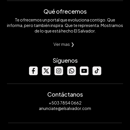
Qué ofrecemos
Te ofrecemos un portal que evoluciona contigo. Que
informa, pero también inspira. Que te representa. Mostramos
de lo que está hecho El Salvador.
Ver mas ❯
Síguenos
Contáctanos
+503 7854 0662
anunciate@elsalvador.com