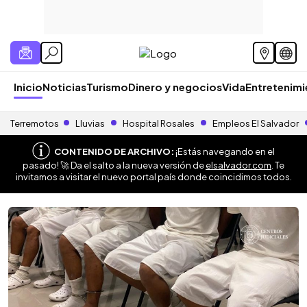
Inicio
Noticias
Turismo
Dinero y negocios
Vida
Entretenim
Terremotos
Lluvias
Hospital Rosales
Empleos El Salvador
CONTENIDO DE ARCHIVO:
¡Estás navegando en el
pasado! 🚀 Da el salto a la nueva versión de
elsalvador.com
. Te
invitamos a visitar el nuevo portal país donde coincidimos todos.