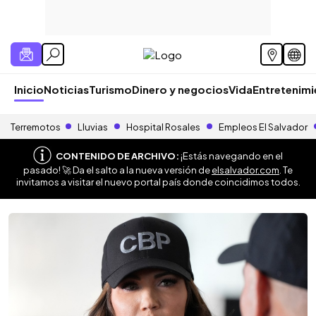
Inicio
Noticias
Turismo
Dinero y negocios
Vida
Entretenim
Terremotos
Lluvias
Hospital Rosales
Empleos El Salvador
CONTENIDO DE ARCHIVO:
¡Estás navegando en el
pasado! 🚀 Da el salto a la nueva versión de
elsalvador.com
. Te
invitamos a visitar el nuevo portal país donde coincidimos todos.