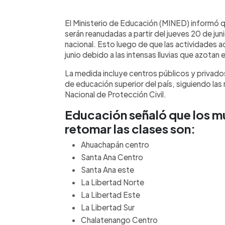
0:00
Facebook
Twitter
►
Escuchar artículo
El Ministerio de Educación (MINED) informó 
serán reanudadas a partir del jueves 20 de jun
nacional. Esto luego de que las actividades 
junio debido a las intensas lluvias que azotan e
La medida incluye centros públicos y privados
de educación superior del país, siguiendo la
Nacional de Protección Civil.
Educación señaló que los mu
retomar las clases son:
Ahuachapán centro
Santa Ana Centro
Santa Ana este
La Libertad Norte
La Libertad Este
La Libertad Sur
Chalatenango Centro