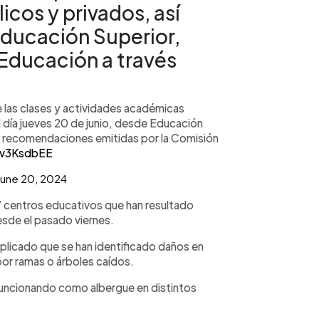
cos y privados, así
Educación Superior,
 Educación a través
 las clases y actividades académicas
l día jueves 20 de junio, desde Educación
las recomendaciones emitidas por la Comisión
rv3KsdbEE
June 20, 2024
7
centros educativos que han resultado
esde el pasado viernes.
explicado que se han identificado daños en
or ramas o árboles caídos.
uncionando como albergue en distintos