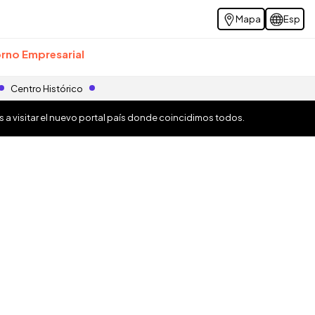
Mapa
Esp
rno Empresarial
Centro Histórico
os a visitar el nuevo portal país donde coincidimos todos.