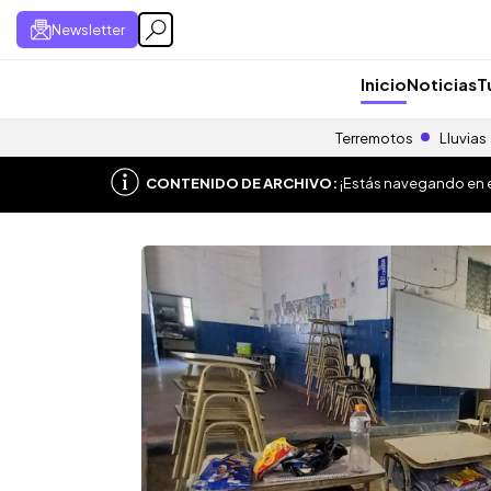
Newsletter
Inicio
Noticias
T
Terremotos
Lluvias
CONTENIDO DE ARCHIVO:
¡Estás navegando en el