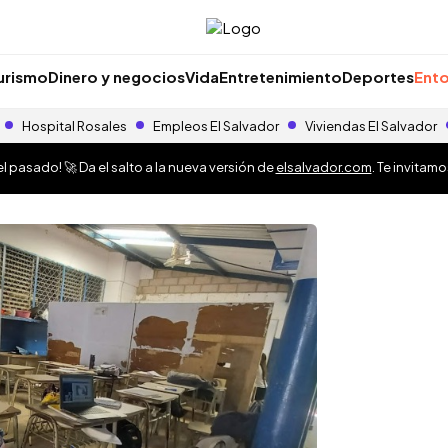
urismo
Dinero y negocios
Vida
Entretenimiento
Deportes
Ento
Hospital Rosales
Empleos El Salvador
Viviendas El Salvador
 pasado! 🚀 Da el salto a la nueva versión de
elsalvador.com
. Te invitam