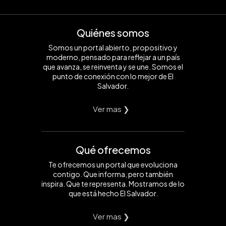
Quiénes somos
Somos un portal abierto, propositivo y
moderno, pensado para reflejar a un país
que avanza, se reinventa y se une. Somos el
punto de conexión con lo mejor de El
Salvador.
Ver mas ❯
Qué ofrecemos
Te ofrecemos un portal que evoluciona
contigo. Que informa, pero también
inspira. Que te representa. Mostramos de lo
que está hecho El Salvador.
Ver mas ❯