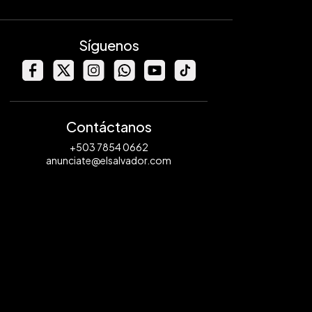
Síguenos
Contáctanos
+503 7854 0662
anunciate@elsalvador.com