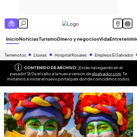
Inicio
Noticias
Turismo
Dinero y negocios
Vida
Entretenim
Terremotos
Lluvias
Hospital Rosales
Empleos El Salvador
CONTENIDO DE ARCHIVO:
¡Estás navegando en el
pasado! 🚀 Da el salto a la nueva versión de
elsalvador.com
. Te
invitamos a visitar el nuevo portal país donde coincidimos todos.