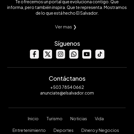
Te ofrecemos un portal que evoluciona contigo. Que
informa, pero también inspira. Que te representa. Mostramos
de lo que está hecho El Salvador.
Ver mas ❯
Síguenos
Contáctanos
+503 7854 0662
anunciate@elsalvador.com
Inicio
Turismo
Noticias
Vida
Entretenimiento
Deportes
Dinero y Negocios