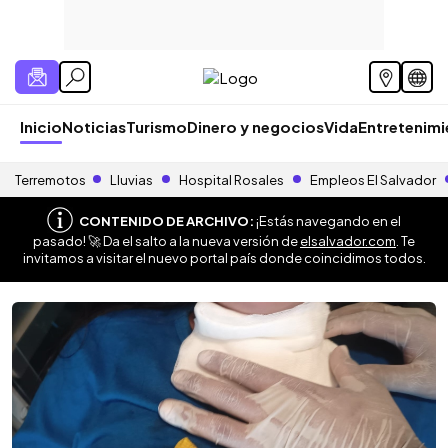
Inicio
Noticias
Turismo
Dinero y negocios
Vida
Entretenim
Terremotos
Lluvias
Hospital Rosales
Empleos El Salvador
CONTENIDO DE ARCHIVO:
¡Estás navegando en el
pasado! 🚀 Da el salto a la nueva versión de
elsalvador.com
. Te
invitamos a visitar el nuevo portal país donde coincidimos todos.