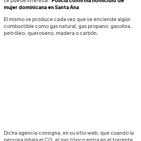
Le puede interesar:
Policía confirma homicidio de
mujer dominicana en Santa Ana
El mismo se produce cada vez que se enciende algún
combustible como gas natural, gas propano, gasolina,
petróleo, queroseno, madera o carbón.
Dicha agencia consigna, en su sitio web, que cuando la
persona inhala el CO, el gas tóxico entra en el torrente