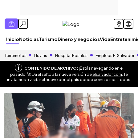
Inicio
Noticias
Turismo
Dinero y negocios
Vida
Entretenim
Terremotos
Lluvias
Hospital Rosales
Empleos El Salvador
CONTENIDO DE ARCHIVO:
¡Estás navegando en el
pasado! 🚀 Da el salto a la nueva versión de
elsalvador.com
. Te
invitamos a visitar el nuevo portal país donde coincidimos todos.