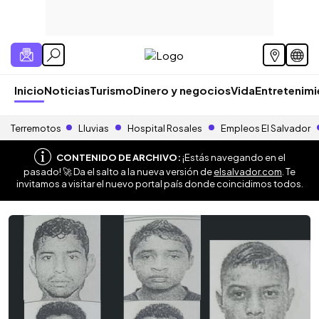
Inicio
Noticias
Turismo
Dinero y negocios
Vida
Entretenim
Terremotos
Lluvias
Hospital Rosales
Empleos El Salvador
CONTENIDO DE ARCHIVO:
¡Estás navegando en el
pasado! 🚀 Da el salto a la nueva versión de
elsalvador.com
. Te
invitamos a visitar el nuevo portal país donde coincidimos todos.