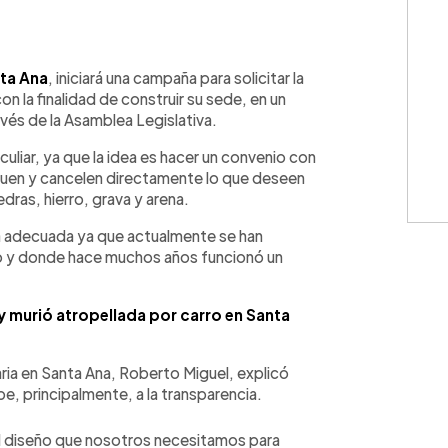
WhatsApp
Copiar link
ta Ana
, iniciará una campaña para solicitar la
on la finalidad de construir su sede, en un
vés de la Asamblea Legislativa.
uliar, ya que la idea es hacer un convenio con
leguen y cancelen directamente lo que deseen
dras, hierro, grava y arena.
ra adecuada ya que actualmente se han
no y donde hace muchos años funcionó un
 y murió atropellada por carro en Santa
aria en Santa Ana, Roberto Miguel, explicó
, principalmente, a la transparencia.
el diseño que nosotros necesitamos para