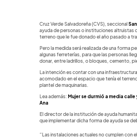
0:00
Facebook
Twitter
►
Escuchar artículo
Cruz Verde Salvadoreña (CVS), seccional
San
ayuda de personas o instituciones altruistas c
terreno que le fue donado el año pasado a tra
Pero la medida será realizada de una forma pec
algunas ferreterías, para que las personas l
donar, entre ladrillos, o bloques, cemento, pie
La intención es contar con una infraestructu
acomodado en el espacio que tenía el terre
plantel de maquinarias.
Lea además:
Mujer se durmió a media calle
Ana
El director de la institución de ayuda humanit
que implementar dicha forma de ayuda se debe
“Las instalaciones actuales no cumplen con 