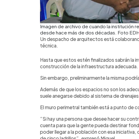
Imagen de archivo de cuando la institución re
desde hace más de dos décadas. Foto EDH
Un despacho de arquitectos está colaborando 
técnica.
Hasta que estos estén finalizados sabrán la in
construcción de la infraestructura adecuada.
Sin embargo, preliminarmente la misma podrí
Además de que los espacios no son los adecua
suele anegarse debido al sistema de drenajes 
El muro perimetral también está a punto de 
“Si hay una persona que desee hacer su contrib
cuenta para que la gente pueda destinar fond
poder llegar a la población con esa iniciativa,
de cinco ladrillos”, expresó Miguel.