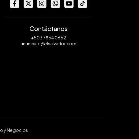
Contáctanos
+503 7854 0662
anunciate@elsalvador.com
ro y Negocios