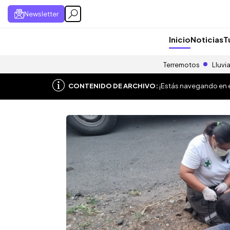
Newsletter
Inicio
Noticias
T
Terremotos
Lluvi
CONTENIDO DE ARCHIVO:
¡Estás navegando en el