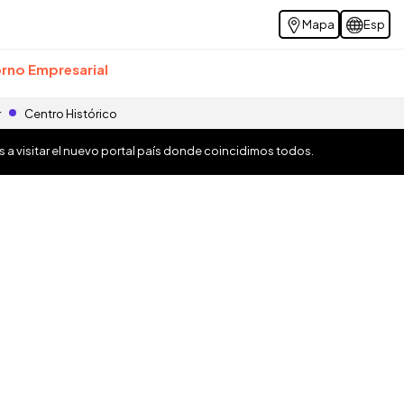
Mapa
Esp
rno Empresarial
r
Centro Histórico
os a visitar el nuevo portal país donde coincidimos todos.