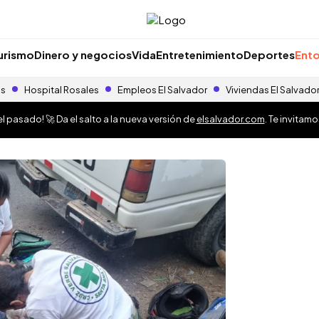
urismo
Dinero y negocios
Vida
Entretenimiento
Deportes
Ento
as
Hospital Rosales
Empleos El Salvador
Viviendas El Salvado
 pasado! 🚀 Da el salto a la nueva versión de
elsalvador.com
. Te invitam