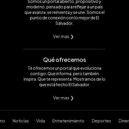
Somos un portal abierto, propositivo y
moderno, pensado para reflejar a un país
que avanza, se reinventa y se une. Somos el
punto de conexión con lo mejor de El
Salvador.
Ver mas ❯
Qué ofrecemos
Te ofrecemos un portal que evoluciona
contigo. Que informa, pero también
inspira. Que te representa. Mostramos de lo
que está hecho El Salvador.
Ver mas ❯
smo
Noticias
Vida
Entretenimiento
Deportes
Dine