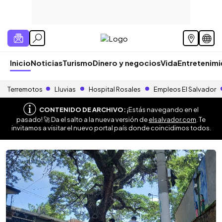
Inicio
Noticias
Turismo
Dinero y negocios
Vida
Entretenim
Terremotos
Lluvias
Hospital Rosales
Empleos El Salvador
CONTENIDO DE ARCHIVO:
¡Estás navegando en el
pasado! 🚀 Da el salto a la nueva versión de
elsalvador.com
. Te
invitamos a visitar el nuevo portal país donde coincidimos todos.