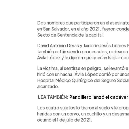
0:00
Facebook
Twitter
►
Escuchar artículo
Dos hombres que participaron en el asesinato
en San Salvador, en el año 2021, fueron conde
Sexto de Sentencia de la capital.
David Antonio Deras y Jairo de Jesús Linares 
también están siendo procesados, rodearon a
Ávila López y le dijeron que querían hablar con 
La víctima, al sentirse en peligro, se levantó 
hirió con un hacha, Ávila López corrió por unos
Hospital Médico Quirúrgico del Seguro Social 
alcanzado.
LEA TAMBIÉN:
Pandillero lanzó el cadáver
Los cuatro sujetos lo tiraron al suelo y le pr
heridas con un corvo, un cuchillo y un desarm
ocurrió el 1 de julio de 2021.