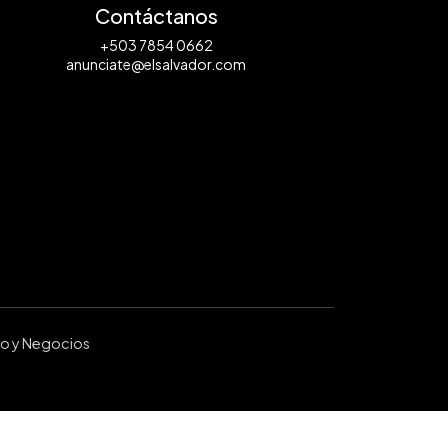
Contáctanos
+503 7854 0662
anunciate@elsalvador.com
ro y Negocios