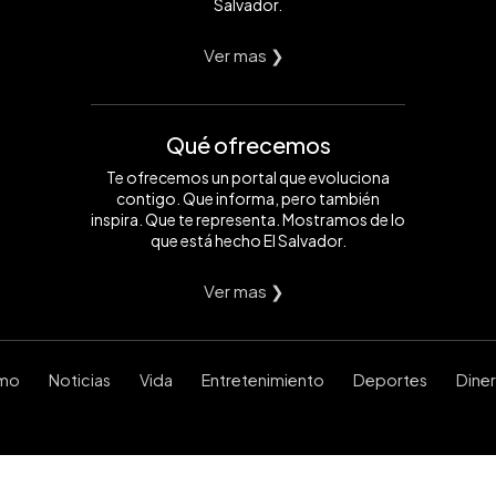
Salvador.
Ver mas ❯
Qué ofrecemos
Te ofrecemos un portal que evoluciona
contigo. Que informa, pero también
inspira. Que te representa. Mostramos de lo
que está hecho El Salvador.
Ver mas ❯
smo
Noticias
Vida
Entretenimiento
Deportes
Dine