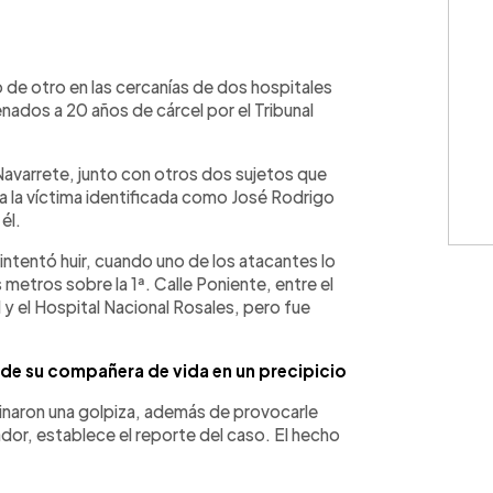
WhatsApp
Copiar link
 de otro en las cercanías de dos hospitales
nados a 20 años de cárcel por el Tribunal
Navarrete, junto con otros dos sujetos que
 la víctima identificada como José Rodrigo
él.
e intentó huir, cuando uno de los atacantes lo
 metros sobre la 1ª. Calle Poniente, entre el
y el Hospital Nacional Rosales, pero fue
 de su compañera de vida en un precipicio
opinaron una golpiza, además de provocarle
ador, establece el reporte del caso. El hecho