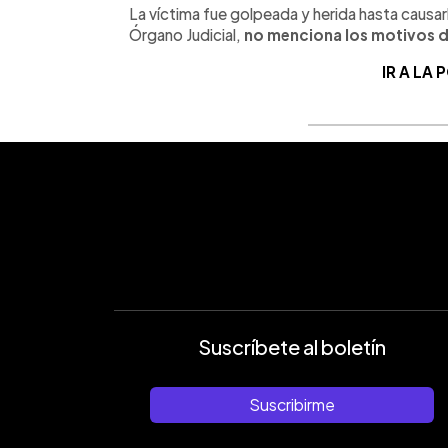
La víctima fue golpeada y herida hasta causarl
Órgano Judicial,
no menciona los motivos de
IR A LA
Suscríbete al boletín
Suscribirme