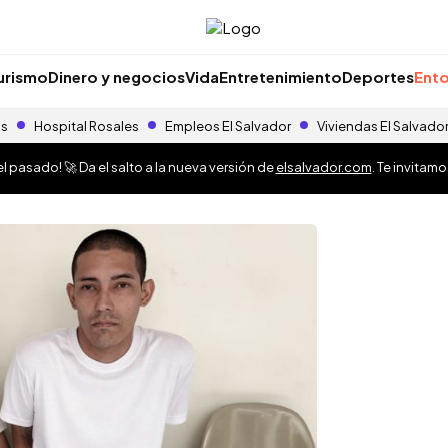
urismo
Dinero y negocios
Vida
Entretenimiento
Deportes
Ento
as
Hospital Rosales
Empleos El Salvador
Viviendas El Salvado
 pasado! 🚀 Da el salto a la nueva versión de
elsalvador.com
. Te invitam