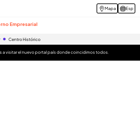
Mapa
Esp
rno Empresarial
r
Centro Histórico
os a visitar el nuevo portal país donde coincidimos todos.