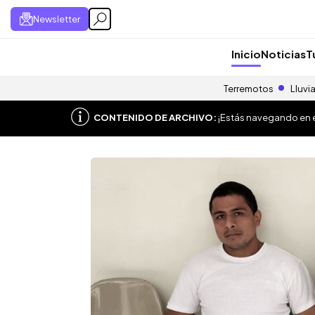
Newsletter
Inicio
Noticias
T
Terremotos
Lluvi
CONTENIDO DE ARCHIVO:
¡Estás navegando en el