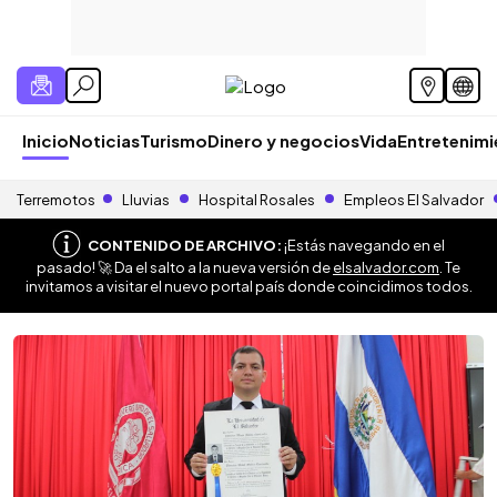
Inicio
Noticias
Turismo
Dinero y negocios
Vida
Entretenim
Terremotos
Lluvias
Hospital Rosales
Empleos El Salvador
CONTENIDO DE ARCHIVO:
¡Estás navegando en el
pasado! 🚀 Da el salto a la nueva versión de
elsalvador.com
. Te
invitamos a visitar el nuevo portal país donde coincidimos todos.