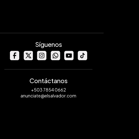
Síguenos
Contáctanos
+503 7854 0662
anunciate@elsalvador.com