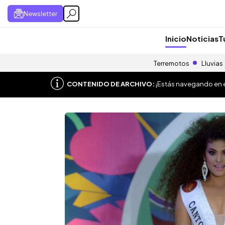
Newsletter
Inicio
Noticias
T
Terremotos
Lluvias
CONTENIDO DE ARCHIVO:
¡Estás navegando en el