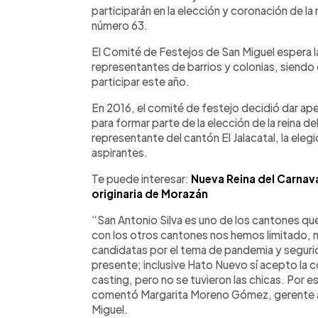
participarán en la elección y coronación de la 
número 63.
El Comité de Festejos de San Miguel espera la
representantes de barrios y colonias, siendo e
participar este año.
En 2016, el comité de festejo decidió dar ape
para formar parte de la elección de la reina de
representante del cantón El Jalacatal, la ele
aspirantes.
Te puede interesar:
Nueva Reina del Carnava
originaria de Morazán
“San Antonio Silva es uno de los cantones qu
con los otros cantones nos hemos limitado,
candidatas por el tema de pandemia y segurid
presente; inclusive Hato Nuevo sí acepto la
casting, pero no se tuvieron las chicas. Por e
comentó Margarita Moreno Gómez, gerente a
Miguel.