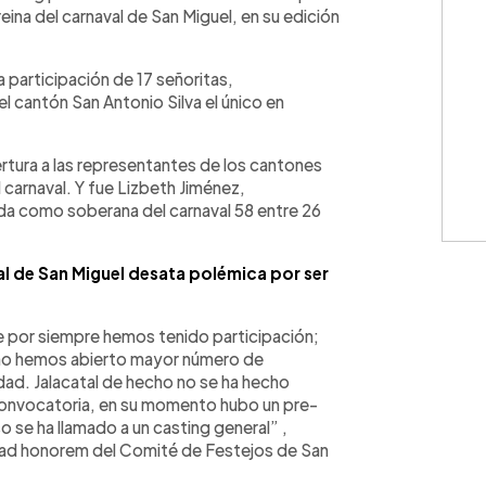
reina del carnaval de San Miguel, en su edición
 participación de 17 señoritas,
l cantón San Antonio Silva el único en
rtura a las representantes de los cantones
l carnaval. Y fue Lizbeth Jiménez,
gida como soberana del carnaval 58 entre 26
l de San Miguel desata polémica por ser
e por siempre hemos tenido participación;
 no hemos abierto mayor número de
ad. Jalacatal de hecho no se ha hecho
 convocatoria, en su momento hubo un pre-
so se ha llamado a un casting general” ,
d honorem del Comité de Festejos de San