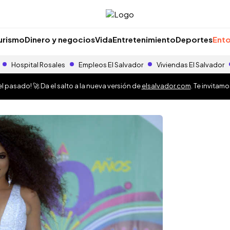
urismo
Dinero y negocios
Vida
Entretenimiento
Deportes
Ento
Hospital Rosales
Empleos El Salvador
Viviendas El Salvador
 pasado! 🚀 Da el salto a la nueva versión de
elsalvador.com
. Te invitam