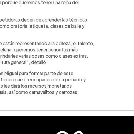
n porque queremos tener una reina del
petidoras deben de aprender las técnicas
omo oratoria, etiqueta, clases de baile y
 están representando a la belleza, el talento,
ueleña, queremos tener señoritas más
rindarles varias cosas como clases extras,
ltura general”, detalló.
 San Miguel para formar parte de este
 tienen que preocupar es de su peinado y
s les dará los recursos monetarios
 gala, así como carnavalitos y carrozas.