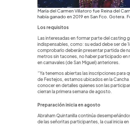
María del Carmen Villatoro fue Reina del Car
había ganado en 2019 en San Fco. Gotera. F
Los requisitos
Las interesadas en formar parte del casting g
indispensables, como: su edad debe ser de 18 
comprobarlo deberán presentar partida de nac
metros sin tacones, no haber participado en 
en carnavales (de San Miguel) anteriores.
“Ya tenemos abiertas las inscripciones para q
de Festejos, estamos ubicados en la Cancha Ál
conocer en detalles quienes son las particip
cierran la primera semana de agosto.
Preparación inicia en agosto
Abraham Quintanilla continúa desempeñándos
de las señoritas participantes, la cual inicia e