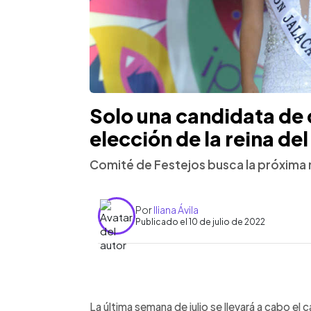
Solo una candidata de 
elección de la reina de
Comité de Festejos busca la próxima r
Por
Iliana Ávila
Publicado el 10 de julio de 2022
0:00
Facebook
Twitter
►
Escuchar artículo
La última semana de julio se llevará a cabo el 