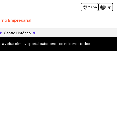
Mapa
Esp
rno Empresarial
Centro Histórico
os a visitar el nuevo portal país donde coincidimos todos.