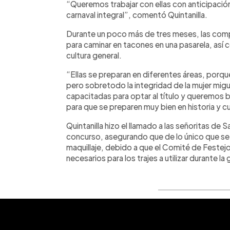
“Queremos trabajar con ellas con anticipació
carnaval integral”, comentó Quintanilla.
Durante un poco más de tres meses, las com
para caminar en tacones en una pasarela, así c
cultura general.
“Ellas se preparan en diferentes áreas, porque
pero sobretodo la integridad de la mujer mig
capacitadas para optar al título y queremos b
para que se preparen muy bien en historia y cu
Quintanilla hizo el llamado a las señoritas de
concurso, asegurando que de lo único que se
maquillaje, debido a que el Comité de Festejo
necesarios para los trajes a utilizar durante la