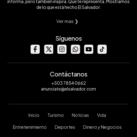
informa, pero también inspira. Que te representa. Mostramos
de lo que está hecho El Salvador.
Ver mas ❯
Síguenos
Contáctanos
+503 7854 0662
anunciate@elsalvador.com
Inicio
Turismo
Noticias
Vida
Entretenimiento
Deportes
Dinero y Negocios