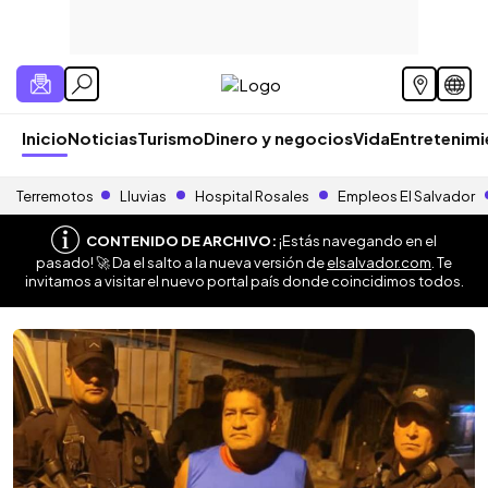
Inicio
Noticias
Turismo
Dinero y negocios
Vida
Entretenim
Terremotos
Lluvias
Hospital Rosales
Empleos El Salvador
CONTENIDO DE ARCHIVO:
¡Estás navegando en el
pasado! 🚀 Da el salto a la nueva versión de
elsalvador.com
. Te
invitamos a visitar el nuevo portal país donde coincidimos todos.