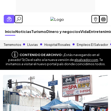
Inicio
Noticias
Turismo
Dinero y negocios
Vida
Entretenim
Terremotos
Lluvias
Hospital Rosales
Empleos El Salvador
CONTENIDO DE ARCHIVO:
¡Estás navegando en el
pasado! 🚀 Da el salto a la nueva versión de
elsalvador.com
. Te
invitamos a visitar el nuevo portal país donde coincidimos todos.