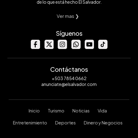
de lo que está hecho El Salvador.
Ver mas ❯
Síguenos
Contáctanos
+503 7854 0662
anunciate@elsalvador.com
Inicio
Turismo
Noticias
Vida
Entretenimiento
Deportes
Dinero y Negocios