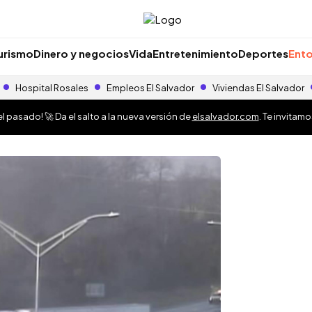
urismo
Dinero y negocios
Vida
Entretenimiento
Deportes
Ento
Hospital Rosales
Empleos El Salvador
Viviendas El Salvador
 pasado! 🚀 Da el salto a la nueva versión de
elsalvador.com
. Te invitam