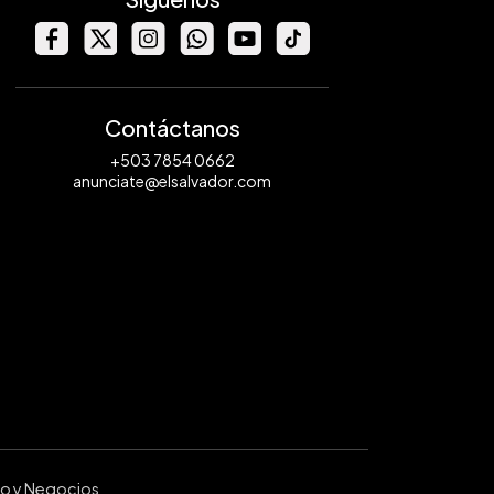
Contáctanos
+503 7854 0662
anunciate@elsalvador.com
ro y Negocios