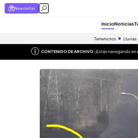
Newsletter
Inicio
Noticias
T
Terremotos
Lluvias
CONTENIDO DE ARCHIVO:
¡Estás navegando en el