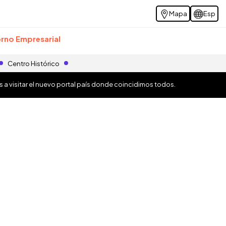
Mapa
Esp
rno Empresarial
Centro Histórico
os a visitar el nuevo portal país donde coincidimos todos.