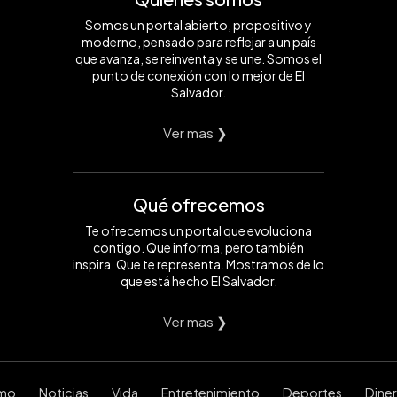
Somos un portal abierto, propositivo y
moderno, pensado para reflejar a un país
que avanza, se reinventa y se une. Somos el
punto de conexión con lo mejor de El
Salvador.
Ver mas ❯
Qué ofrecemos
Te ofrecemos un portal que evoluciona
contigo. Que informa, pero también
inspira. Que te representa. Mostramos de lo
que está hecho El Salvador.
Ver mas ❯
smo
Noticias
Vida
Entretenimiento
Deportes
Dine