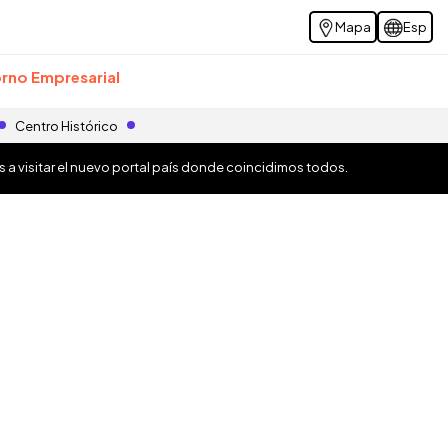
Mapa
Esp
rno Empresarial
Centro Histórico
os a visitar el nuevo portal país donde coincidimos todos.