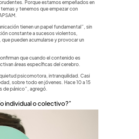
an prudentes. Porque estamos empeñados en
os temas y tenemos que empezar con
e APSAM.
icación tienen un papel fundamental”, sin
ión constante a sucesos violentos,
es, que pueden acumularse y provocar un
onfirman que cuando el contenido es
tivan áreas específicas del cerebro.
nquietud psicomotora, intranquilidad. Casi
dad, sobre todo en jóvenes. Hace 10 a 15
s de pánico”, agregó.
o individual o colectivo?”