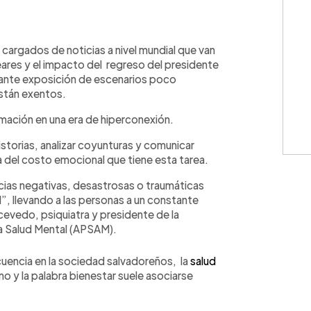
WhatsApp
Copiar link
argados de noticias a nivel mundial que van
eares y el impacto del regreso del presidente
tante exposición de escenarios poco
están exentos.
ormación en una era de hiperconexión.
istorias, analizar coyunturas y comunicar
del costo emocional que tiene esta tarea.
ias negativas, desastrosas o traumáticas
”, llevando a las personas a un constante
cevedo, psiquiatra y presidente de la
la Salud Mental (APSAM).
ecuencia en la sociedad salvadoreños, la
salud
 y la palabra bienestar suele asociarse