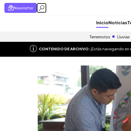
Newsletter
Inicio
Noticias
T
Terremotos
Lluvias
CONTENIDO DE ARCHIVO:
¡Estás navegando en el