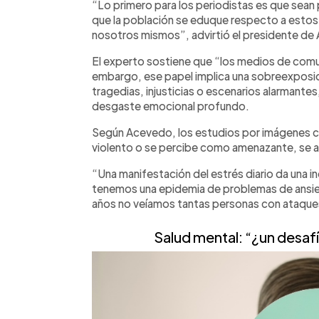
“Lo primero para los periodistas es que se
que la población se eduque respecto a est
nosotros mismos”, advirtió el presidente d
El experto sostiene que “los medios de comun
embargo, ese papel implica una sobreexposic
tragedias, injusticias o escenarios alarmant
desgaste emocional profundo.
Según Acevedo, los estudios por imágenes c
violento o se percibe como amenazante, se ac
“Una manifestación del estrés diario da una i
tenemos una epidemia de problemas de ansie
años no veíamos tantas personas con ataque
Salud mental: “¿un desafí