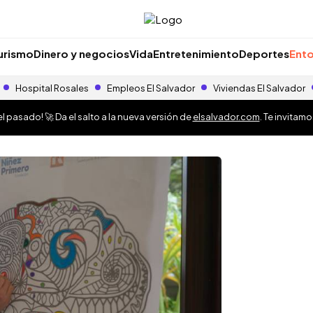
urismo
Dinero y negocios
Vida
Entretenimiento
Deportes
Ento
Hospital Rosales
Empleos El Salvador
Viviendas El Salvador
 pasado! 🚀 Da el salto a la nueva versión de
elsalvador.com
. Te invitam