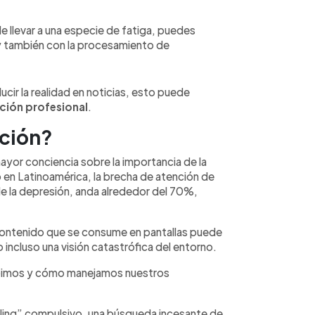
e llevar a una especie de fatiga, puedes
y también con la procesamiento de
ucir la realidad en noticias, esto puede
ción profesional
.
ación?
ayor conciencia sobre la importancia de la
o en Latinoamérica, la brecha de atención de
de la depresión, anda alrededor del 70%,
 contenido que se consume en pantallas puede
o incluso una visión catastrófica del entorno.
ibimos y cómo manejamos nuestros
lling” compulsivo, una búsqueda incesante de