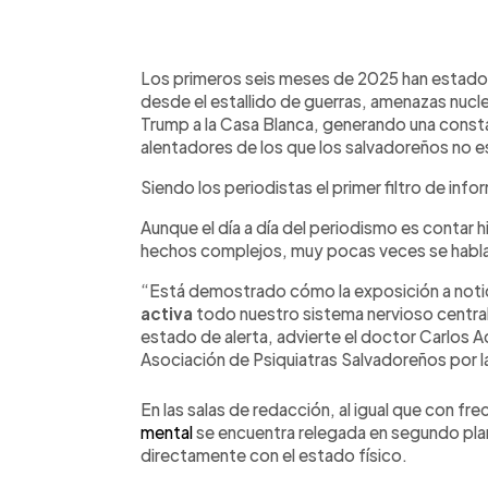
0:00
Facebook
Twitter
►
Escuchar artículo
Los primeros seis meses de 2025 han estado c
desde el estallido de guerras, amenazas nucl
Trump a la Casa Blanca, generando una cons
alentadores de los que los salvadoreños no 
Siendo los periodistas el primer filtro de inf
Aunque el día a día del periodismo es contar h
hechos complejos, muy pocas veces se habla 
“Está demostrado cómo la exposición a notic
activa
todo nuestro sistema nervioso central
estado de alerta, advierte el doctor Carlos A
Asociación de Psiquiatras Salvadoreños por 
En las salas de redacción, al igual que con fr
mental
se encuentra relegada en segundo plano
directamente con el estado físico.