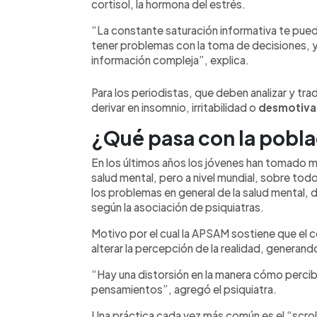
cortisol, la hormona del estrés.
“La constante saturación informativa te pued
tener problemas con la toma de decisiones, 
información compleja”, explica.
Para los periodistas, que deben analizar y trad
derivar en insomnio, irritabilidad o
desmotiva
¿Qué pasa con la pobl
En los últimos años los jóvenes han tomado m
salud mental, pero a nivel mundial, sobre tod
los problemas en general de la salud mental, 
según la asociación de psiquiatras.
Motivo por el cual la APSAM sostiene que el
alterar la percepción de la realidad, generand
“Hay una distorsión en la manera cómo perc
pensamientos”, agregó el psiquiatra.
Una práctica cada vez más común es el “scro