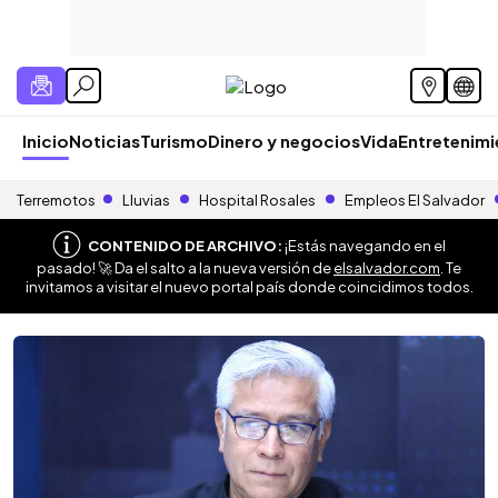
Inicio
Noticias
Turismo
Dinero y negocios
Vida
Entretenim
Terremotos
Lluvias
Hospital Rosales
Empleos El Salvador
CONTENIDO DE ARCHIVO:
¡Estás navegando en el
pasado! 🚀 Da el salto a la nueva versión de
elsalvador.com
. Te
invitamos a visitar el nuevo portal país donde coincidimos todos.