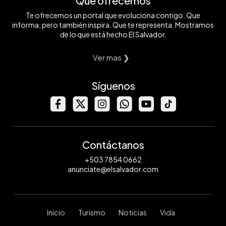
Qué ofrecemos
Te ofrecemos un portal que evoluciona contigo. Que
informa, pero también inspira. Que te representa. Mostramos
de lo que está hecho El Salvador.
Ver mas ❯
Síguenos
Contáctanos
+503 7854 0662
anunciate@elsalvador.com
Inicio
Turismo
Noticias
Vida