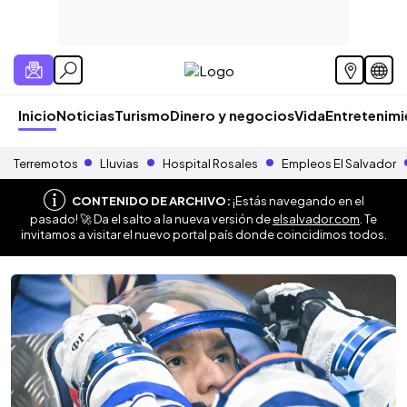
Inicio
Noticias
Turismo
Dinero y negocios
Vida
Entretenim
Terremotos
Lluvias
Hospital Rosales
Empleos El Salvador
CONTENIDO DE ARCHIVO:
¡Estás navegando en el
pasado! 🚀 Da el salto a la nueva versión de
elsalvador.com
. Te
invitamos a visitar el nuevo portal país donde coincidimos todos.