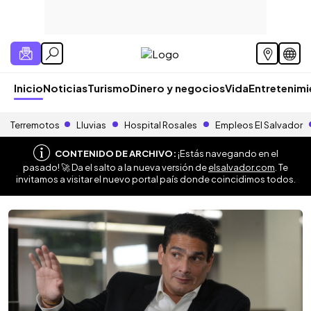
Inicio
Noticias
Turismo
Dinero y negocios
Vida
Entretenim
Terremotos
Lluvias
Hospital Rosales
Empleos El Salvador
CONTENIDO DE ARCHIVO:
¡Estás navegando en el
pasado! 🚀 Da el salto a la nueva versión de
elsalvador.com
. Te
invitamos a visitar el nuevo portal país donde coincidimos todos.