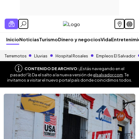
Inicio
Noticias
Turismo
Dinero y negocios
Vida
Entretenim
Terremotos
Lluvias
Hospital Rosales
Empleos El Salvador
CONTENIDO DE ARCHIVO:
¡Estás navegando en el
pasado! 🚀 Da el salto a la nueva versión de
elsalvador.com
. Te
invitamos a visitar el nuevo portal país donde coincidimos todos.