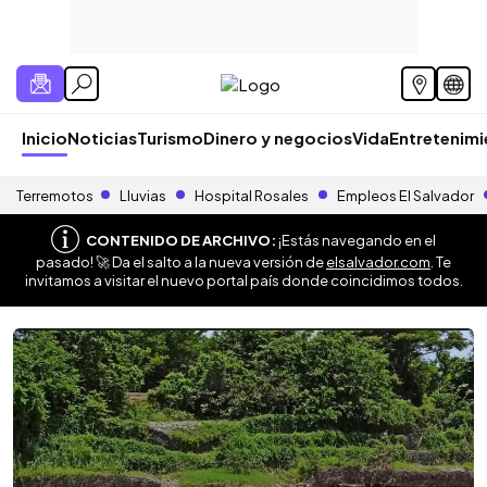
Inicio
Noticias
Turismo
Dinero y negocios
Vida
Entretenim
Terremotos
Lluvias
Hospital Rosales
Empleos El Salvador
CONTENIDO DE ARCHIVO:
¡Estás navegando en el
pasado! 🚀 Da el salto a la nueva versión de
elsalvador.com
. Te
invitamos a visitar el nuevo portal país donde coincidimos todos.