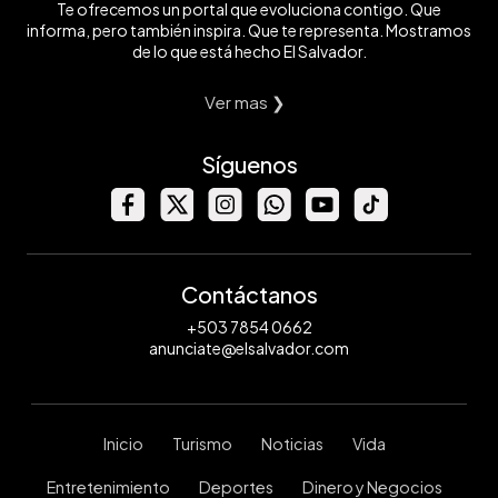
Te ofrecemos un portal que evoluciona contigo. Que
informa, pero también inspira. Que te representa. Mostramos
de lo que está hecho El Salvador.
Ver mas ❯
Síguenos
Contáctanos
+503 7854 0662
anunciate@elsalvador.com
Inicio
Turismo
Noticias
Vida
Entretenimiento
Deportes
Dinero y Negocios