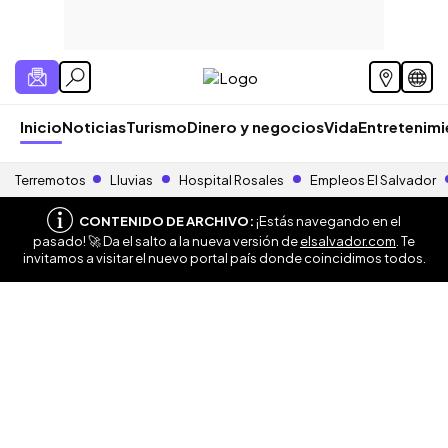
Inicio
Noticias
Turismo
Dinero y negocios
Vida
Entretenim
Terremotos
Lluvias
Hospital Rosales
Empleos El Salvador
CONTENIDO DE ARCHIVO:
¡Estás navegando en el
pasado! 🚀 Da el salto a la nueva versión de
elsalvador.com
. Te
invitamos a visitar el nuevo portal país donde coincidimos todos.