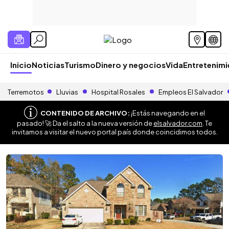
Inicio
Noticias
Turismo
Dinero y negocios
Vida
Entretenim
Terremotos
Lluvias
Hospital Rosales
Empleos El Salvador
CONTENIDO DE ARCHIVO:
¡Estás navegando en el
pasado! 🚀 Da el salto a la nueva versión de
elsalvador.com
. Te
invitamos a visitar el nuevo portal país donde coincidimos todos.