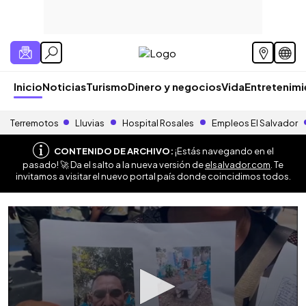
Inicio
Noticias
Turismo
Dinero y negocios
Vida
Entretenim
Terremotos
Lluvias
Hospital Rosales
Empleos El Salvador
CONTENIDO DE ARCHIVO:
¡Estás navegando en el
pasado! 🚀 Da el salto a la nueva versión de
elsalvador.com
. Te
invitamos a visitar el nuevo portal país donde coincidimos todos.