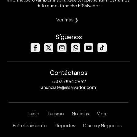
de lo que está hecho El Salvador.
Ver mas ❯
Síguenos
Contáctanos
+503 7854 0662
anunciate@elsalvador.com
Inicio
Turismo
Noticias
Vida
Entretenimiento
Deportes
Dinero y Negocios