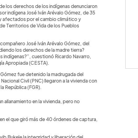
WhatsApp
Copiar link
de los derechos de los indígenas denunciaron
nsor indígena José Iván Arévalo Gómez, de 35
y afectados por el cambio climático y
e Territorios de Vida de los Pueblos
l compañero José Iván Arévalo Gómez, del
diendo los derechos de la madre tierra?
s indígenas?”, cuestionó Ricardo Navarro,
gía Apropiada (CESTA).
o Gómez fue detenido la madrugada del
Nacional Civil (PNC) llegaron a la vivienda con
 la República (FGR).
un allanamiento en la vivienda, pero no
o en el que giró más de 40 órdenes de captura,
 Bukele la integridad y liberación del