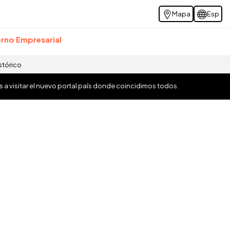
Mapa
Esp
rno Empresarial
stórico
os a visitar el nuevo portal país donde coincidimos todos.