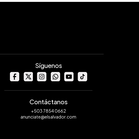
Síguenos
Contáctanos
+503 7854 0662
anunciate@elsalvador.com