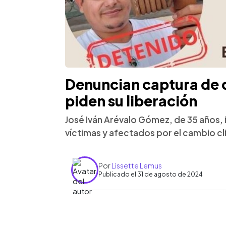
Denuncian captura de 
piden su liberación
José Iván Arévalo Gómez, de 35 años,
víctimas y afectados por el cambio c
Por
Lissette Lemus
Publicado el 31 de agosto de 2024
0:00