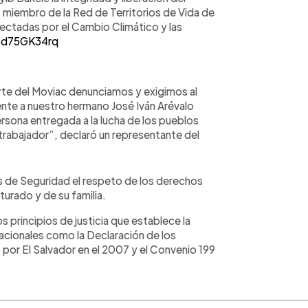
 miembro de la Red de Territorios de Vida de
ectadas por el Cambio Climático y las
/3d75GK34rq
te del Moviac denunciamos y exigimos al
nte a nuestro hermano José Iván Arévalo
rsona entregada a la lucha de los pueblos
 trabajador”, declaró un representante del
es de Seguridad el respeto de los derechos
pturado y de su familia.
 principios de justicia que establece la
nacionales como la Declaración de los
 por El Salvador en el 2007 y el Convenio 199