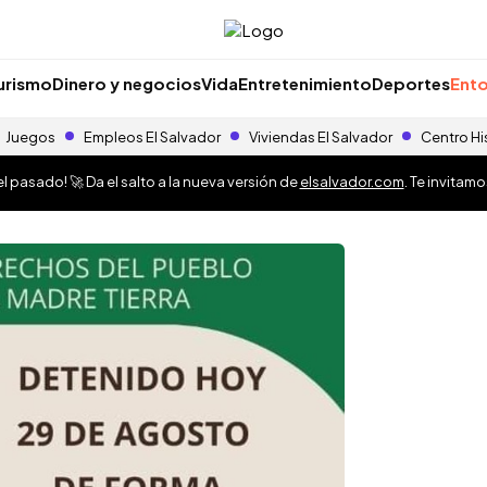
urismo
Dinero y negocios
Vida
Entretenimiento
Deportes
Ento
Juegos
Empleos El Salvador
Viviendas El Salvador
Centro Hi
 pasado! 🚀 Da el salto a la nueva versión de
elsalvador.com
. Te invitam