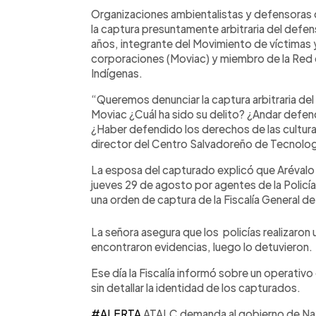
Facebook
Twitter
►
Escuchar artículo
Organizaciones ambientalistas y defensoras 
la captura presuntamente arbitraria del defe
años, integrante del Movimiento de víctimas 
corporaciones (Moviac) y miembro de la Red d
Indígenas.
“Queremos denunciar la captura arbitraria de
Moviac ¿Cuál ha sido su delito? ¿Andar defen
¿Haber defendido los derechos de las cultura
director del Centro Salvadoreño de Tecnolo
La esposa del capturado explicó que Aréval
jueves 29 de agosto por agentes de la Policía 
una orden de captura de la Fiscalía General de
La señora asegura que los policías realizaron 
encontraron evidencias, luego lo detuvieron.
Ese día la Fiscalía informó sobre un operativ
sin detallar la identidad de los capturados.
#ALERTA
ATALC demanda al gobierno de Nayib