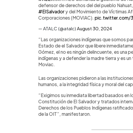
defensor de derechos del del pueblo Nahuat,
#ElSalvador
y del Movimiento de Víctimas Af
Corporaciones (MOVIAC).
pic.twitter.com
— ATALC (@atalc)
August 30, 2024
“Las organizaciones indígenas que somos par
Estado de el Salvador que libere inmediatame
Gómez, el no es ningún delincuente, es una pe
indígenas y a defender la madre tierra y es un
Moviac.
Las organizaciones pidieron a las institucion
humanos, a la integridad física y moral del ca
“Exigimos su inmediata libertad basados en los
Constitución de El Salvador y tratados inter
Derechos de los Pueblos Indígenas ratificado
de la OIT”, manifestaron.