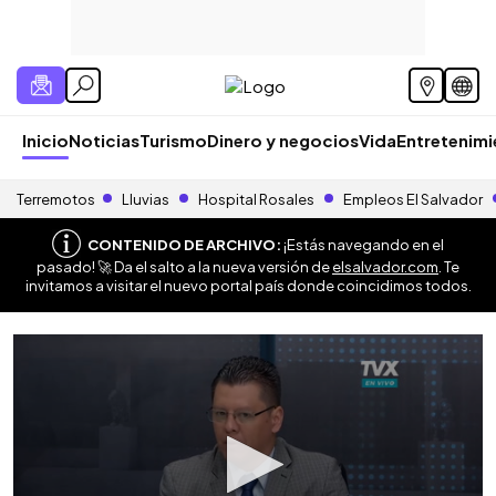
Inicio
Noticias
Turismo
Dinero y negocios
Vida
Entretenim
Terremotos
Lluvias
Hospital Rosales
Empleos El Salvador
CONTENIDO DE ARCHIVO:
¡Estás navegando en el
pasado! 🚀 Da el salto a la nueva versión de
elsalvador.com
. Te
invitamos a visitar el nuevo portal país donde coincidimos todos.