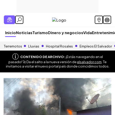
Inicio
Noticias
Turismo
Dinero y negocios
Vida
Entretenim
Terremotos
Lluvias
Hospital Rosales
Empleos El Salvador
CONTENIDO DE ARCHIVO:
¡Estás navegando en el
pasado! 🚀 Da el salto a la nueva versión de
elsalvador.com
. Te
invitamos a visitar el nuevo portal país donde coincidimos todos.