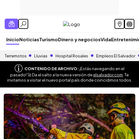
Inicio
Noticias
Turismo
Dinero y negocios
Vida
Entretenim
Terremotos
Lluvias
Hospital Rosales
Empleos El Salvador
CONTENIDO DE ARCHIVO:
¡Estás navegando en el
pasado! 🚀 Da el salto a la nueva versión de
elsalvador.com
. Te
invitamos a visitar el nuevo portal país donde coincidimos todos.