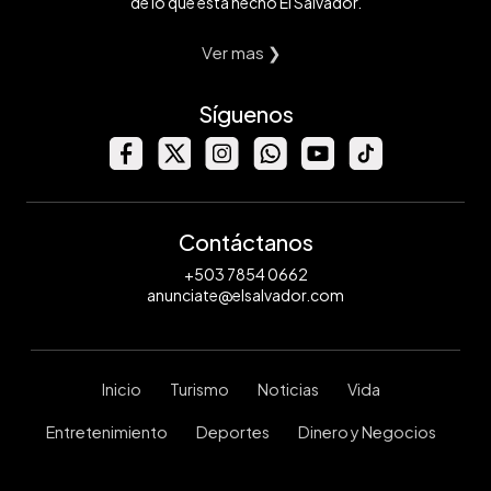
de lo que está hecho El Salvador.
Ver mas ❯
Síguenos
Contáctanos
+503 7854 0662
anunciate@elsalvador.com
Inicio
Turismo
Noticias
Vida
Entretenimiento
Deportes
Dinero y Negocios