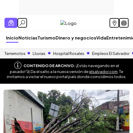
Inicio
Noticias
Turismo
Dinero y negocios
Vida
Entretenim
Terremotos
Lluvias
Hospital Rosales
Empleos El Salvador
CONTENIDO DE ARCHIVO:
¡Estás navegando en el
pasado! 🚀 Da el salto a la nueva versión de
elsalvador.com
. Te
invitamos a visitar el nuevo portal país donde coincidimos todos.